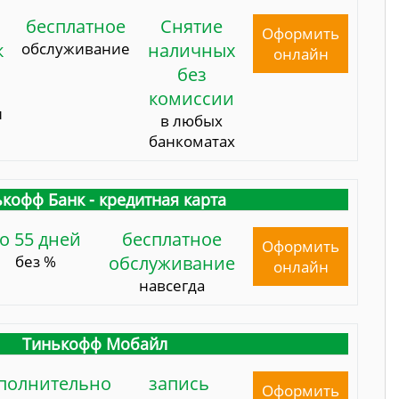
бесплатное
Снятие
Оформить
к
обслуживание
наличных
онлайн
без
комиссии
и
в любых
банкоматах
кофф Банк - кредитная карта
о 55 дней
бесплатное
Оформить
без %
обслуживание
онлайн
навсегда
Тинькофф Мобайл
полнительно
запись
Оформить