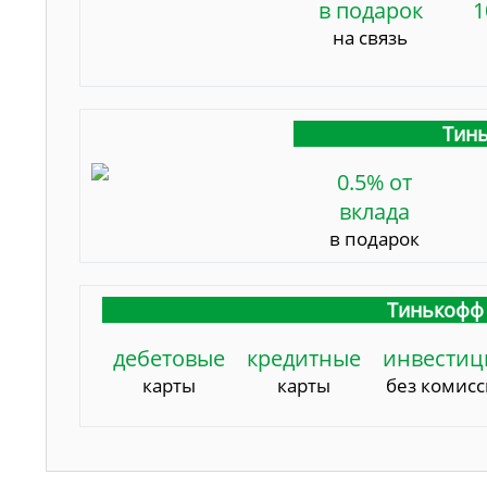
в подарок
1
на связь
Тинь
0.5% от
вклада
в подарок
Тинькофф 
дебетовые
кредитные
инвестиц
карты
карты
без комис