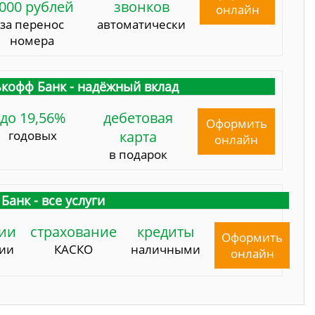
000 рублей
звонков
онлайн
за перенос
автоматически
номера
кофф Банк - надёжный вклад
до 19,56%
дебетовая
Оформить
годовых
карта
онлайн
в подарок
Банк - все услуги
ии
страхование
кредиты
Оформить
сии
КАСКО
наличными
онлайн