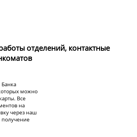
работы отделений, контактные
нкоматов
 Банка
 которых можно
карты. Все
ментов на
явку через наш
а получение