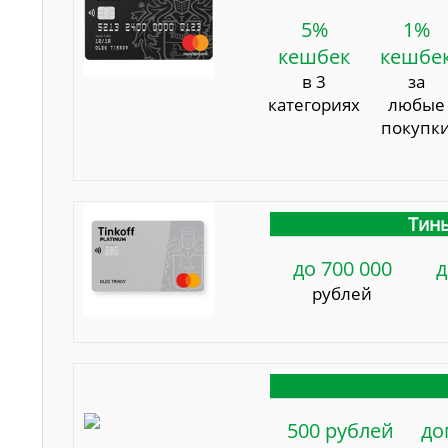
5%
1%
кешбек
кешбе
в 3
за
категориях
любые
покупк
Тинь
до 700 000
д
рублей
500 рублей
до