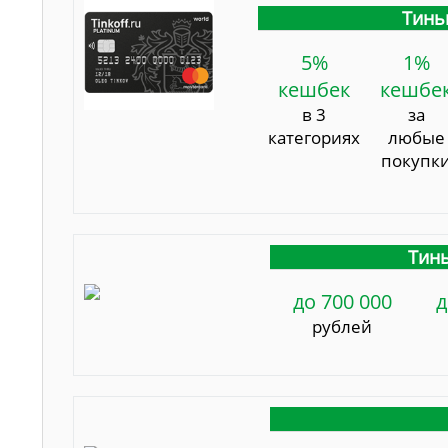
Тинь
5%
1%
кешбек
кешбе
в 3
за
категориях
любые
покупк
Тинь
до 700 000
д
рублей