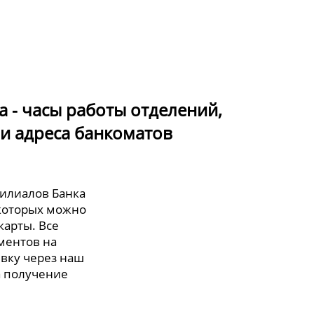
 - часы работы отделений,
и адреса банкоматов
филиалов Банка
 которых можно
карты. Все
ментов на
явку через наш
а получение