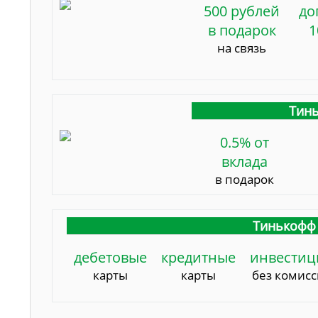
500 рублей
до
в подарок
1
на связь
Тинь
0.5% от
вклада
в подарок
Тинькофф 
дебетовые
кредитные
инвестиц
карты
карты
без комис