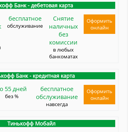
кофф Банк - дебетовая карта
бесплатное
Снятие
Оформить
к
обслуживание
наличных
онлайн
без
комиссии
и
в любых
банкоматах
кофф Банк - кредитная карта
о 55 дней
бесплатное
Оформить
без %
обслуживание
онлайн
навсегда
Тинькофф Мобайл