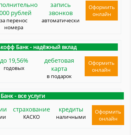
полнительно
запись
Оформить
000 рублей
звонков
онлайн
за перенос
автоматически
номера
кофф Банк - надёжный вклад
до 19,56%
дебетовая
Оформить
годовых
карта
онлайн
в подарок
Банк - все услуги
ии
страхование
кредиты
Оформить
сии
КАСКО
наличными
онлайн