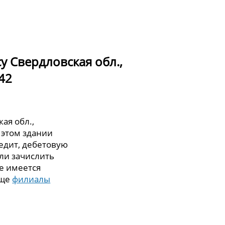
у Свердловская обл.,
 42
ая обл.,
В этом здании
едит, дебетовую
или зачислить
же имеется
еще
филиалы