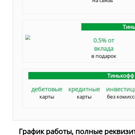
на связь
Тинь
0.5% от
вклада
в подарок
Тинькофф 
дебетовые
кредитные
инвестиц
карты
карты
без комис
График работы, полные реквизи