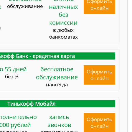
Оформить
к
обслуживание
наличных
онлайн
без
комиссии
и
в любых
банкоматах
кофф Банк - кредитная карта
о 55 дней
бесплатное
Оформить
без %
обслуживание
онлайн
навсегда
Тинькофф Мобайл
полнительно
запись
Оформить
000 рублей
звонков
онлайн