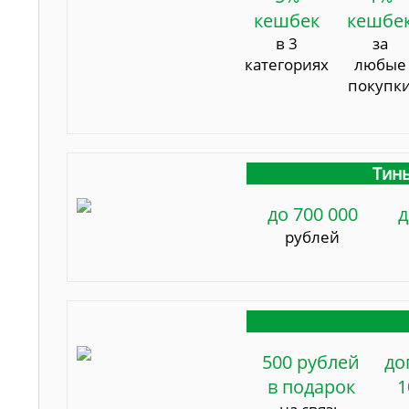
кешбек
кешбе
в 3
за
категориях
любые
покупк
Тинь
до 700 000
д
рублей
500 рублей
до
в подарок
1