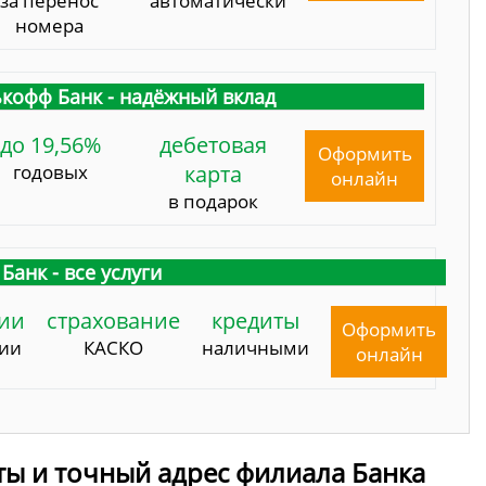
за перенос
автоматически
номера
кофф Банк - надёжный вклад
до 19,56%
дебетовая
Оформить
годовых
карта
онлайн
в подарок
Банк - все услуги
ии
страхование
кредиты
Оформить
сии
КАСКО
наличными
онлайн
ты и точный адрес филиала Банка