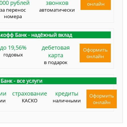
000 рублей
звонков
онлайн
за перенос
автоматически
номера
кофф Банк - надёжный вклад
до 19,56%
дебетовая
Оформить
годовых
карта
онлайн
в подарок
Банк - все услуги
ии
страхование
кредиты
Оформить
сии
КАСКО
наличными
онлайн