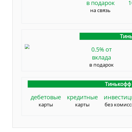
в подарок
1
на связь
Тинь
0.5% от
вклада
в подарок
Тинькофф 
дебетовые
кредитные
инвестиц
карты
карты
без комис