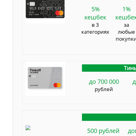
5%
1%
кешбек
кешбе
в 3
за
категориях
любые
покупк
Тинь
до 700 000
д
рублей
500 рублей
до