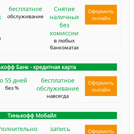
бесплатное
Снятие
Оформить
к
обслуживание
наличных
онлайн
без
комиссии
и
в любых
банкоматах
кофф Банк - кредитная карта
о 55 дней
бесплатное
Оформить
без %
обслуживание
онлайн
навсегда
Тинькофф Мобайл
полнительно
запись
Оформить