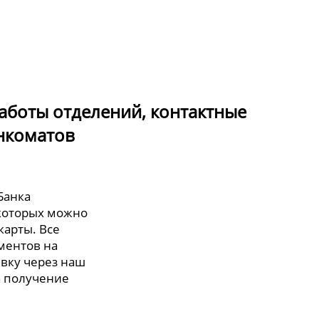
аботы отделений, контактные
нкоматов
Банка
 которых можно
карты. Все
ментов на
явку через наш
а получение