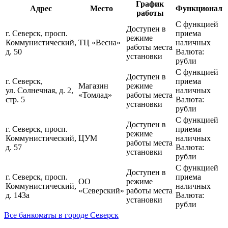
График
Адрес
Место
Функционал
работы
С функцией
Доступен в
г. Северск, просп.
приема
режиме
Коммунистический,
ТЦ «Весна»
наличных
работы места
д. 50
Валюта:
установки
рубли
С функцией
Доступен в
г. Северск,
приема
Магазин
режиме
ул. Солнечная, д. 2,
наличных
«Томлад»
работы места
стр. 5
Валюта:
установки
рубли
С функцией
Доступен в
г. Северск, просп.
приема
режиме
Коммунистический,
ЦУМ
наличных
работы места
д. 57
Валюта:
установки
рубли
С функцией
Доступен в
г. Северск, просп.
приема
ОО
режиме
Коммунистический,
наличных
«Северский»
работы места
д. 143а
Валюта:
установки
рубли
Все банкоматы в городе Северск