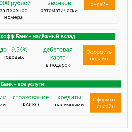
000 рублей
звонков
онлайн
за перенос
автоматически
номера
кофф Банк - надёжный вклад
до 19,56%
дебетовая
Оформить
годовых
карта
онлайн
в подарок
Банк - все услуги
ии
страхование
кредиты
Оформить
сии
КАСКО
наличными
онлайн