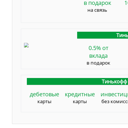
в подарок
1
на связь
Тинь
0.5% от
вклада
в подарок
Тинькофф 
дебетовые
кредитные
инвестиц
карты
карты
без комис