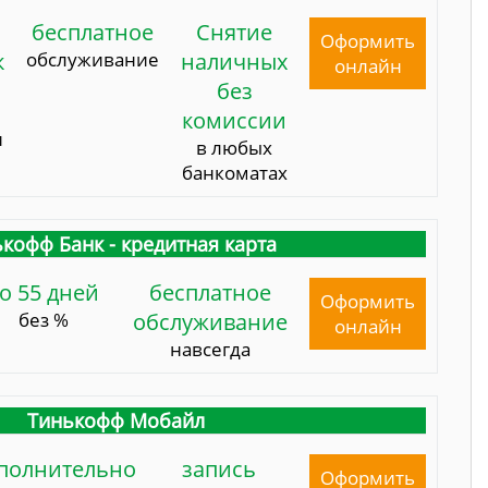
бесплатное
Снятие
Оформить
к
обслуживание
наличных
онлайн
без
комиссии
и
в любых
банкоматах
кофф Банк - кредитная карта
о 55 дней
бесплатное
Оформить
без %
обслуживание
онлайн
навсегда
Тинькофф Мобайл
полнительно
запись
Оформить