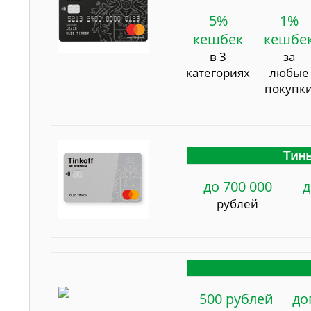
5%
1%
кешбек
кешбе
в 3
за
категориях
любые
покупк
Тинь
до 700 000
д
рублей
500 рублей
до