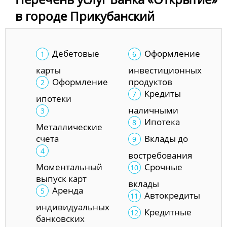
в городе Прикубанский
Дебетовые
Оформление
карты
инвестиционных
Оформление
продуктов
Кредиты
ипотеки
наличными
Ипотека
Металлические
счета
Вклады до
востребования
Моментальный
Срочные
выпуск карт
вклады
Аренда
Автокредиты
индивидуальных
Кредитные
банковских