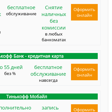
бесплатное
Снятие
Оформить
к
обслуживание
наличных
онлайн
без
комиссии
и
в любых
банкоматах
кофф Банк - кредитная карта
о 55 дней
бесплатное
Оформить
без %
обслуживание
онлайн
навсегда
Тинькофф Мобайл
полнительно
запись
Оформить