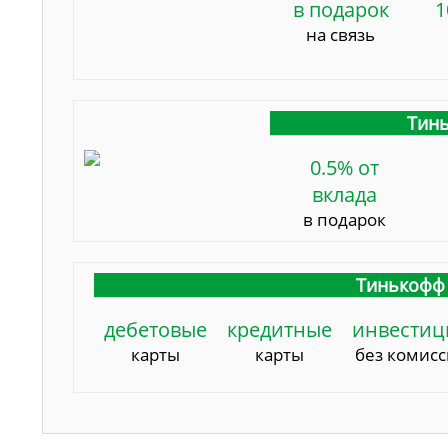
в подарок
1
на связь
Тинь
0.5% от
вклада
в подарок
Тинькофф 
дебетовые
кредитные
инвестиц
карты
карты
без комис