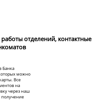
 работы отделений, контактные
нкоматов
в Банка
 которых можно
карты. Все
ментов на
явку через наш
а получение