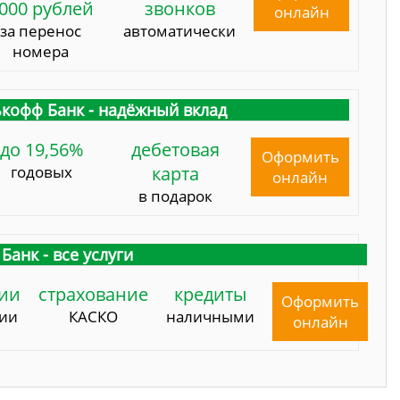
000 рублей
звонков
онлайн
за перенос
автоматически
номера
кофф Банк - надёжный вклад
до 19,56%
дебетовая
Оформить
годовых
карта
онлайн
в подарок
Банк - все услуги
ии
страхование
кредиты
Оформить
сии
КАСКО
наличными
онлайн