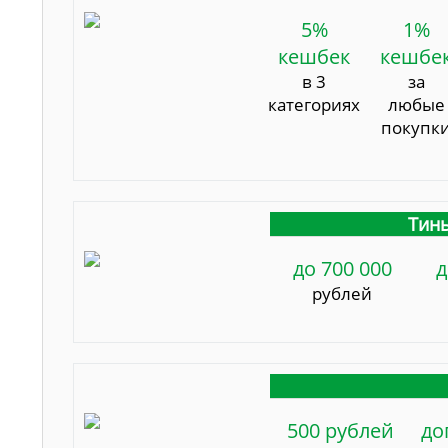
5%
1%
кешбек
кешбе
в 3
за
категориях
любые
покупк
Тинь
до 700 000
д
рублей
500 рублей
до