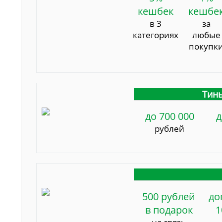
кешбек
кешбе
в 3
за
категориях
любые
покупк
Тинь
до 700 000
д
рублей
500 рублей
до
в подарок
1