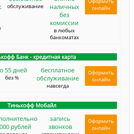
Оформить
к
обслуживание
наличных
онлайн
без
комиссии
и
в любых
банкоматах
кофф Банк - кредитная карта
о 55 дней
бесплатное
Оформить
без %
обслуживание
онлайн
навсегда
Тинькофф Мобайл
полнительно
запись
Оформить
000 рублей
звонков
онлайн