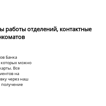
сы работы отделений, контактные
нкоматов
лов Банка
в которых можно
карты. Все
ментов на
явку через наш
а получение