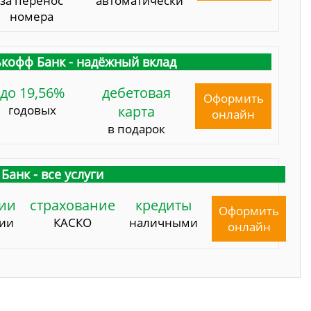
за перенос
автоматически
номера
кофф Банк - надёжный вклад
до 19,56%
дебетовая
Оформить
годовых
карта
онлайн
в подарок
Банк - все услуги
ии
страхование
кредиты
Оформить
сии
КАСКО
наличными
онлайн