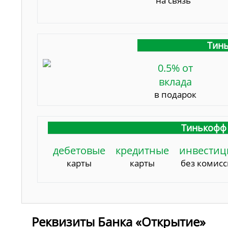
на связь
Тинь
0.5% от
вклада
в подарок
Тинькофф 
дебетовые
кредитные
инвестиц
карты
карты
без комис
Реквизиты Банка «Открытие»