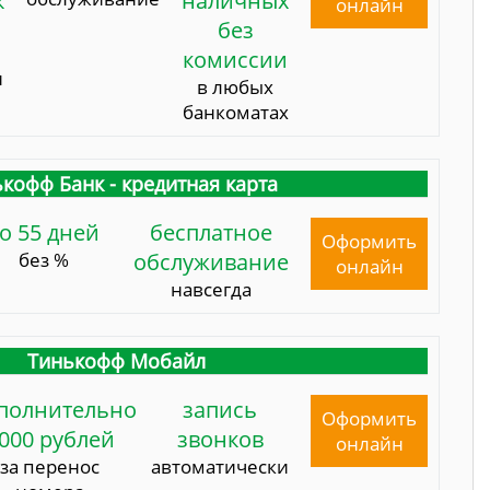
к
наличных
онлайн
без
комиссии
и
в любых
банкоматах
кофф Банк - кредитная карта
о 55 дней
бесплатное
Оформить
без %
обслуживание
онлайн
навсегда
Тинькофф Мобайл
полнительно
запись
Оформить
000 рублей
звонков
онлайн
за перенос
автоматически