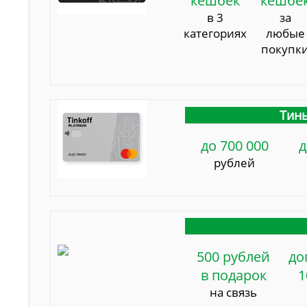
кешбек
кешбе
в 3
за
категориях
любые
покупк
Тинь
до 700 000
д
рублей
500 рублей
до
в подарок
1
на связь