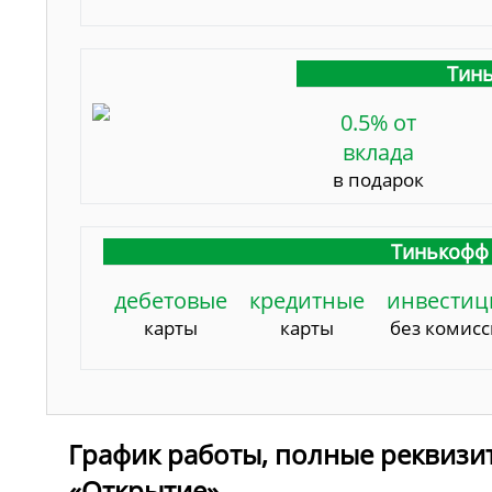
Тинь
0.5% от
вклада
в подарок
Тинькофф 
дебетовые
кредитные
инвестиц
карты
карты
без комис
График работы, полные реквизи
«Открытие»