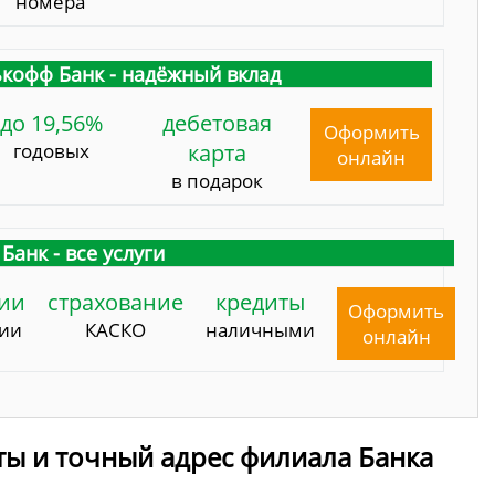
номера
кофф Банк - надёжный вклад
до 19,56%
дебетовая
Оформить
годовых
карта
онлайн
в подарок
Банк - все услуги
ии
страхование
кредиты
Оформить
сии
КАСКО
наличными
онлайн
ты и точный адрес филиала Банка