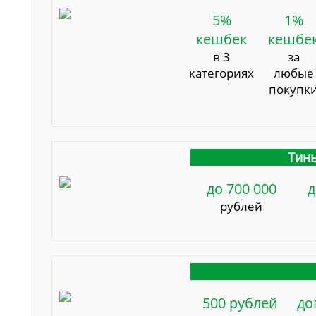
5%
1%
кешбек
кешбе
в 3
за
категориях
любые
покупк
Тинь
до 700 000
д
рублей
500 рублей
до