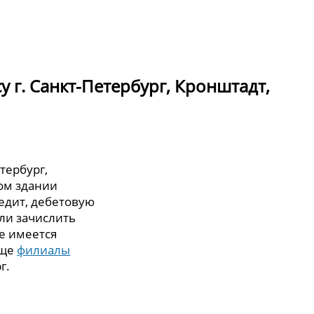
 г. Санкт-Петербург, Кронштадт,
тербург,
том здании
едит, дебетовую
или зачислить
же имеется
еще
филиалы
г.