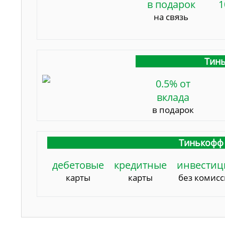
в подарок
1
на связь
Тинь
0.5% от
вклада
в подарок
Тинькофф 
дебетовые
кредитные
инвестиц
карты
карты
без комис