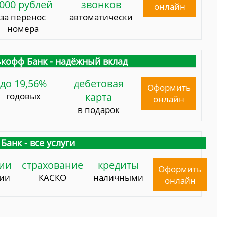
000 рублей
звонков
онлайн
за перенос
автоматически
номера
кофф Банк - надёжный вклад
до 19,56%
дебетовая
Оформить
годовых
карта
онлайн
в подарок
Банк - все услуги
ии
страхование
кредиты
Оформить
сии
КАСКО
наличными
онлайн