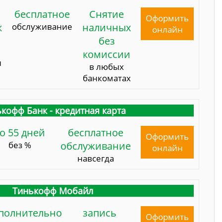
бесплатное
Снятие
Оформить
к
обслуживание
наличных
онлайн
без
комиссии
и
в любых
банкоматах
кофф Банк - кредитная карта
о 55 дней
бесплатное
Оформить
без %
обслуживание
онлайн
навсегда
Тинькофф Мобайл
полнительно
запись
Оформить