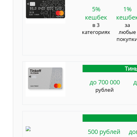
5%
1%
кешбек
кешбе
в 3
за
категориях
любые
покупк
Тинь
до 700 000
д
рублей
500 рублей
до