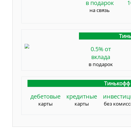
в подарок
1
на связь
Тинь
0.5% от
вклада
в подарок
Тинькофф 
дебетовые
кредитные
инвестиц
карты
карты
без комис