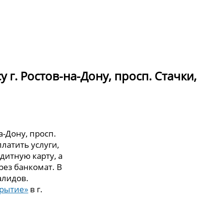
 г. Ростов-на-Дону, просп. Стачки,
а-Дону, просп.
платить услуги,
дитную карту, а
рез банкомат. В
алидов.
крытие»
в г.