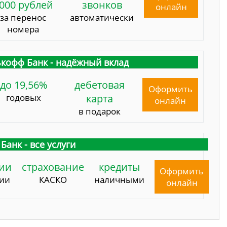
000 рублей
звонков
онлайн
за перенос
автоматически
номера
кофф Банк - надёжный вклад
до 19,56%
дебетовая
Оформить
годовых
карта
онлайн
в подарок
Банк - все услуги
ии
страхование
кредиты
Оформить
сии
КАСКО
наличными
онлайн