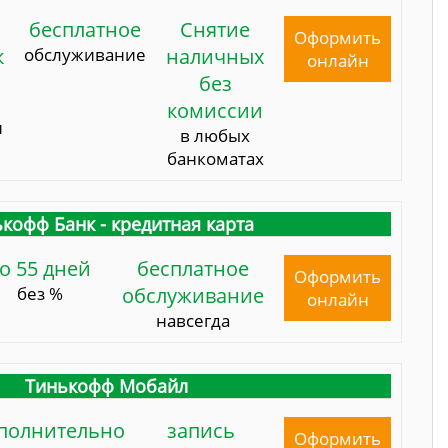
бесплатное
Снятие
Оформить
к
обслуживание
наличных
онлайн
без
комиссии
и
в любых
банкоматах
кофф Банк - кредитная карта
о 55 дней
бесплатное
Оформить
без %
обслуживание
онлайн
навсегда
Тинькофф Мобайл
полнительно
запись
Оформить