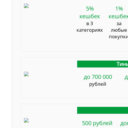
5%
1%
кешбек
кешбе
в 3
за
категориях
любые
покупк
Тинь
до 700 000
д
рублей
500 рублей
до