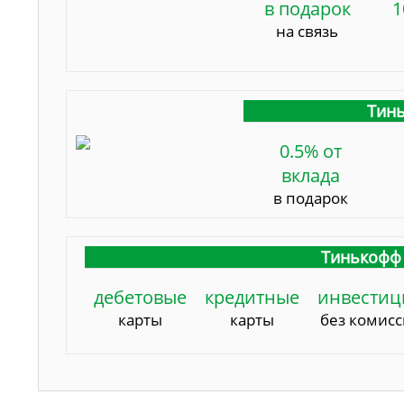
в подарок
1
на связь
Тинь
0.5% от
вклада
в подарок
Тинькофф 
дебетовые
кредитные
инвестиц
карты
карты
без комис