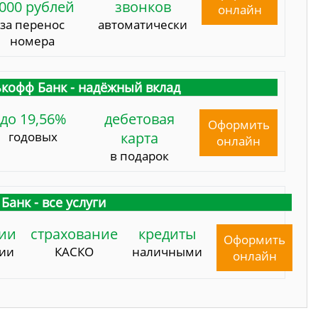
000 рублей
звонков
онлайн
за перенос
автоматически
номера
кофф Банк - надёжный вклад
до 19,56%
дебетовая
Оформить
годовых
карта
онлайн
в подарок
Банк - все услуги
ии
страхование
кредиты
Оформить
сии
КАСКО
наличными
онлайн