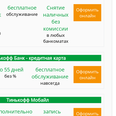
бесплатное
Снятие
Оформить
к
обслуживание
наличных
онлайн
без
комиссии
и
в любых
банкоматах
кофф Банк - кредитная карта
о 55 дней
бесплатное
Оформить
без %
обслуживание
онлайн
навсегда
Тинькофф Мобайл
полнительно
запись
Оформить