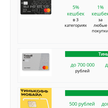
5%
1%
кешбек
кешбе
в 3
за
категориях
любые
покупк
Тинь
до 700 000
д
рублей
500 рублей
до