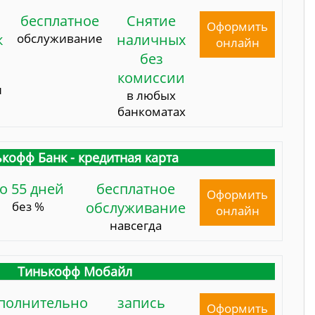
бесплатное
Снятие
Оформить
к
обслуживание
наличных
онлайн
без
комиссии
и
в любых
банкоматах
кофф Банк - кредитная карта
о 55 дней
бесплатное
Оформить
без %
обслуживание
онлайн
навсегда
Тинькофф Мобайл
полнительно
запись
Оформить