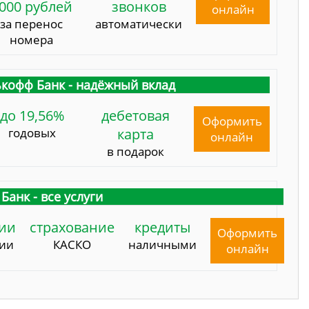
000 рублей
звонков
онлайн
за перенос
автоматически
номера
кофф Банк - надёжный вклад
до 19,56%
дебетовая
Оформить
годовых
карта
онлайн
в подарок
Банк - все услуги
ии
страхование
кредиты
Оформить
сии
КАСКО
наличными
онлайн