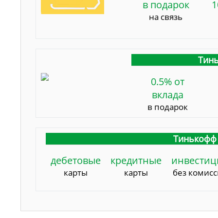
в подарок
1
на связь
Тинь
0.5% от
вклада
в подарок
Тинькофф 
дебетовые
кредитные
инвестиц
карты
карты
без комис