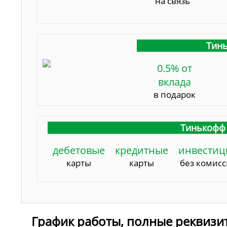
на связь
Тинь
0.5% от
вклада
в подарок
Тинькофф 
дебетовые
кредитные
инвестиц
карты
карты
без комис
График работы, полные реквизи