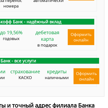
за перенос
автоматически
номера
кофф Банк - надёжный вклад
до 19,56%
дебетовая
Оформить
годовых
карта
онлайн
в подарок
Банк - все услуги
ии
страхование
кредиты
Оформить
сии
КАСКО
наличными
онлайн
ты и точный адрес филиала Банка