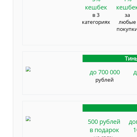
кешбек
кешбе
в 3
за
категориях
любые
покупк
Тинь
до 700 000
д
рублей
500 рублей
до
в подарок
1