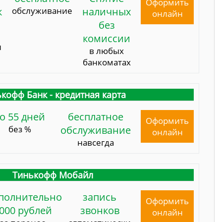
Оформить
к
обслуживание
наличных
онлайн
без
комиссии
и
в любых
банкоматах
кофф Банк - кредитная карта
о 55 дней
бесплатное
Оформить
без %
обслуживание
онлайн
навсегда
Тинькофф Мобайл
полнительно
запись
Оформить
000 рублей
звонков
онлайн