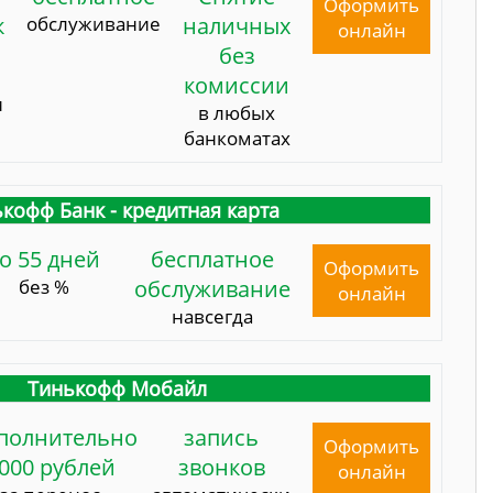
Оформить
к
обслуживание
наличных
онлайн
без
комиссии
и
в любых
банкоматах
кофф Банк - кредитная карта
о 55 дней
бесплатное
Оформить
без %
обслуживание
онлайн
навсегда
Тинькофф Мобайл
полнительно
запись
Оформить
000 рублей
звонков
онлайн