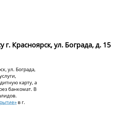
г. Красноярск, ул. Бограда, д. 15
к, ул. Бограда,
услуги,
дитную карту, а
рез банкомат. В
алидов.
крытие»
в г.