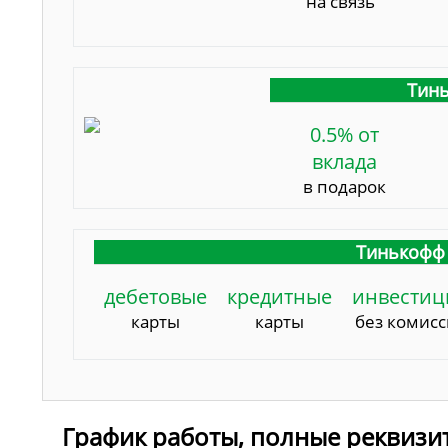
на связь
Тинь
0.5% от
вклада
в подарок
Тинькофф 
дебетовые
кредитные
инвестиц
карты
карты
без комис
График работы, полные реквизи