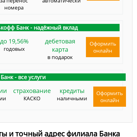
за перенос
автоматически
номера
кофф Банк - надёжный вклад
до 19,56%
дебетовая
Оформить
годовых
карта
онлайн
в подарок
Банк - все услуги
ии
страхование
кредиты
Оформить
сии
КАСКО
наличными
онлайн
ты и точный адрес филиала Банка