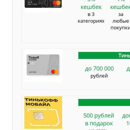
кешбек
кешбе
в 3
за
категориях
любые
покупк
Тинь
до 700 000
д
рублей
500 рублей
до
в подарок
1