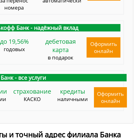
за перенос
автоматически
номера
кофф Банк - надёжный вклад
до 19,56%
дебетовая
Оформить
годовых
карта
онлайн
в подарок
Банк - все услуги
ии
страхование
кредиты
Оформить
сии
КАСКО
наличными
онлайн
ты и точный адрес филиала Банка