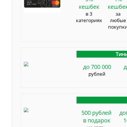
кешбек
кешбе
в 3
за
категориях
любые
покупк
Тинь
до 700 000
д
рублей
500 рублей
до
в подарок
1