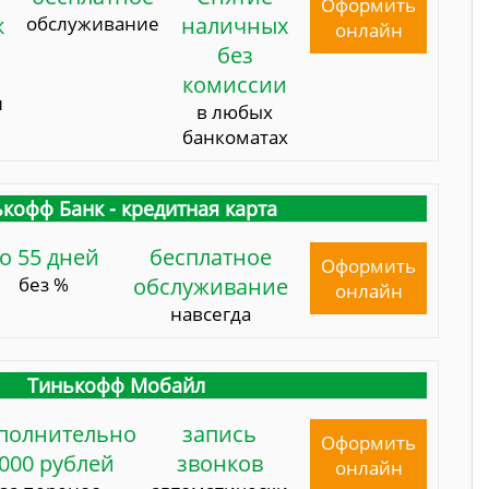
Оформить
к
обслуживание
наличных
онлайн
без
комиссии
и
в любых
банкоматах
кофф Банк - кредитная карта
о 55 дней
бесплатное
Оформить
без %
обслуживание
онлайн
навсегда
Тинькофф Мобайл
полнительно
запись
Оформить
000 рублей
звонков
онлайн