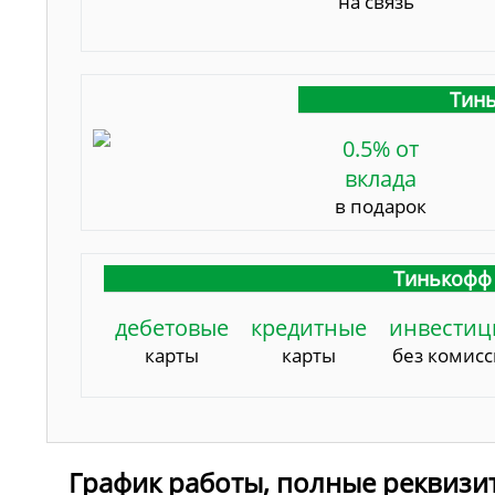
на связь
Тинь
0.5% от
вклада
в подарок
Тинькофф 
дебетовые
кредитные
инвестиц
карты
карты
без комис
График работы, полные реквизи