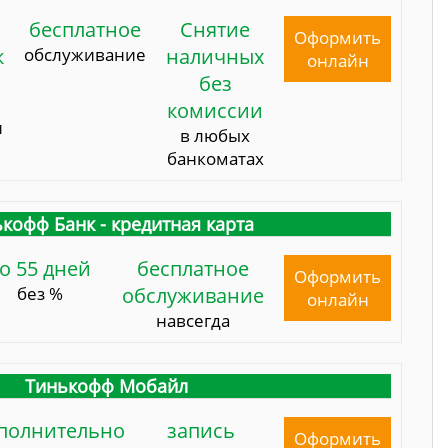
бесплатное
Снятие
Оформить
к
обслуживание
наличных
онлайн
без
комиссии
и
в любых
банкоматах
кофф Банк - кредитная карта
о 55 дней
бесплатное
Оформить
без %
обслуживание
онлайн
навсегда
Тинькофф Мобайл
полнительно
запись
Оформить