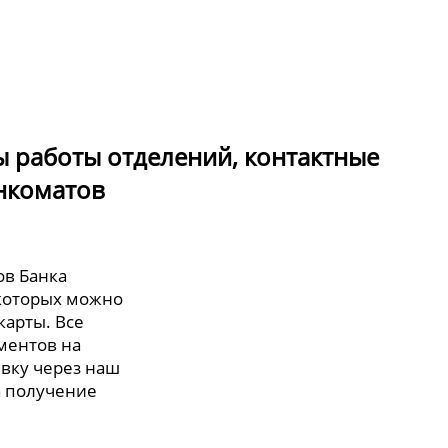
ы работы отделений, контактные
нкоматов
ов Банка
 которых можно
карты. Все
ментов на
явку через наш
а получение