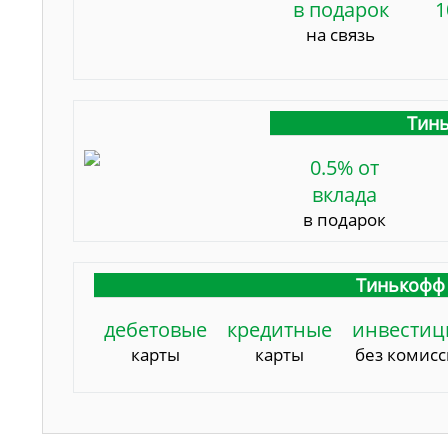
в подарок
1
на связь
Тинь
0.5% от
вклада
в подарок
Тинькофф 
дебетовые
кредитные
инвестиц
карты
карты
без комис