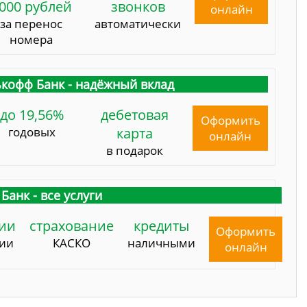
000 рублей
звонков
онлайн
за перенос
автоматически
номера
кофф Банк - надёжный вклад
до 19,56%
дебетовая
Оформить
годовых
карта
онлайн
в подарок
Банк - все услуги
ии
страхование
кредиты
Оформить
сии
КАСКО
наличными
онлайн