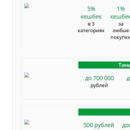
5%
1%
кешбек
кешбе
в 3
за
категориях
любые
покупк
Тинь
до 700 000
д
рублей
500 рублей
до