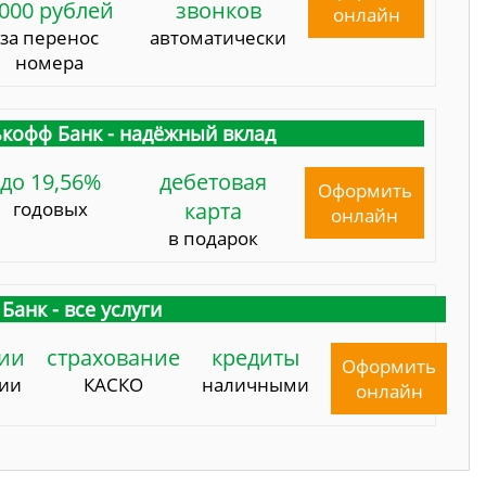
000 рублей
звонков
онлайн
за перенос
автоматически
номера
кофф Банк - надёжный вклад
до 19,56%
дебетовая
Оформить
годовых
карта
онлайн
в подарок
Банк - все услуги
ии
страхование
кредиты
Оформить
сии
КАСКО
наличными
онлайн