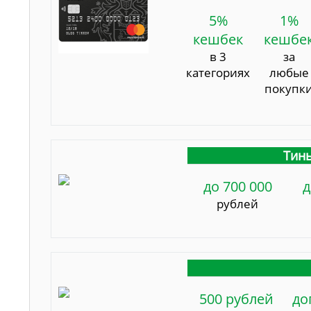
5%
1%
кешбек
кешбе
в 3
за
категориях
любые
покупк
Тинь
до 700 000
д
рублей
500 рублей
до