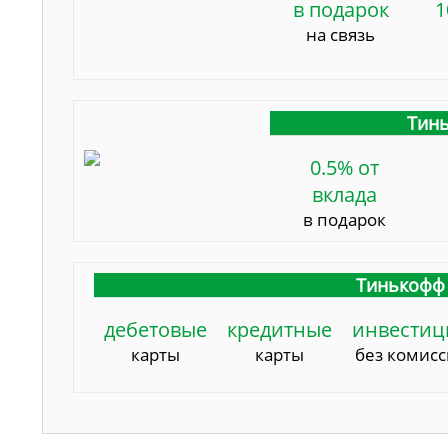
в подарок
1
на связь
Тинь
0.5% от
вклада
в подарок
Тинькофф 
дебетовые
кредитные
инвестиц
карты
карты
без комис