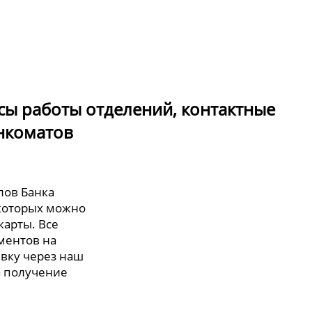
сы работы отделений, контактные
нкоматов
лов Банка
 которых можно
карты. Все
ментов на
явку через наш
а получение