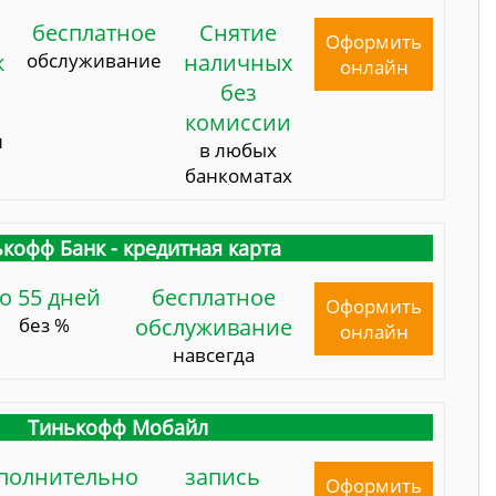
бесплатное
Снятие
Оформить
к
обслуживание
наличных
онлайн
без
комиссии
и
в любых
банкоматах
кофф Банк - кредитная карта
о 55 дней
бесплатное
Оформить
без %
обслуживание
онлайн
навсегда
Тинькофф Мобайл
полнительно
запись
Оформить