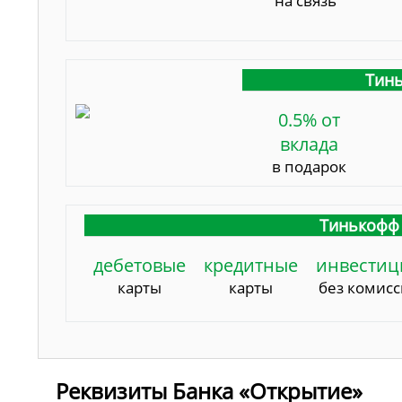
на связь
Тинь
0.5% от
вклада
в подарок
Тинькофф 
дебетовые
кредитные
инвестиц
карты
карты
без комис
Реквизиты Банка «Открытие»