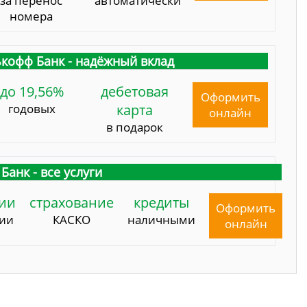
за перенос
автоматически
номера
кофф Банк - надёжный вклад
до 19,56%
дебетовая
Оформить
годовых
карта
онлайн
в подарок
Банк - все услуги
ии
страхование
кредиты
Оформить
сии
КАСКО
наличными
онлайн