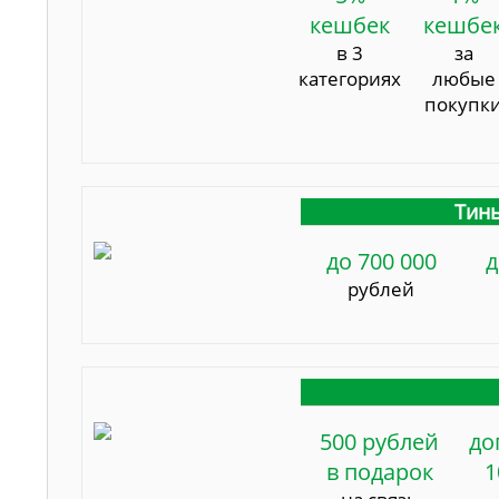
кешбек
кешбе
в 3
за
категориях
любые
покупк
Тинь
до 700 000
д
рублей
500 рублей
до
в подарок
1