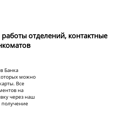
ы работы отделений, контактные
нкоматов
ов Банка
 которых можно
карты. Все
ментов на
явку через наш
а получение