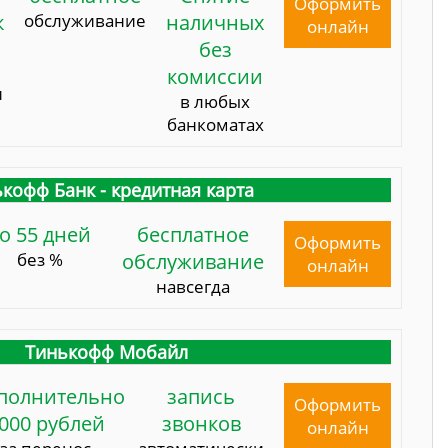
Оформить
к
обслуживание
наличных
онлайн
без
комиссии
и
в любых
банкоматах
кофф Банк - кредитная карта
о 55 дней
бесплатное
Оформить
без %
обслуживание
онлайн
навсегда
Тинькофф Мобайл
полнительно
запись
Оформить
000 рублей
звонков
онлайн