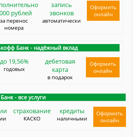
полнительно
запись
Оформить
000 рублей
звонков
онлайн
за перенос
автоматически
номера
кофф Банк - надёжный вклад
до 19,56%
дебетовая
Оформить
годовых
карта
онлайн
в подарок
Банк - все услуги
ии
страхование
кредиты
Оформить
сии
КАСКО
наличными
онлайн