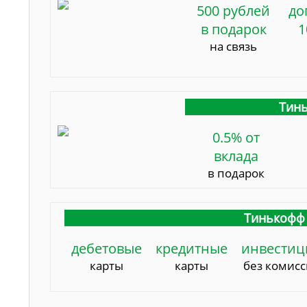
500 рублей
до
в подарок
1
на связь
Тинь
0.5% от
вклада
в подарок
Тинькофф 
дебетовые
кредитные
инвестиц
карты
карты
без комис