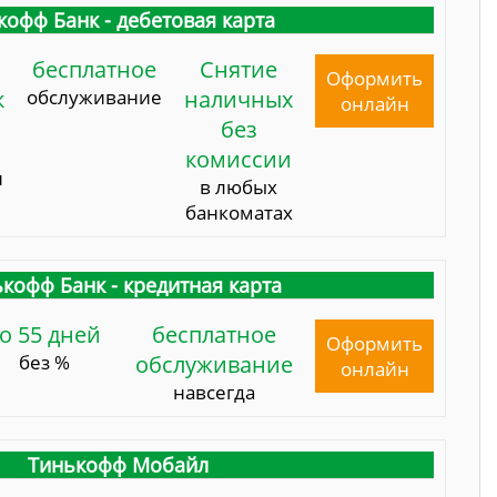
кофф Банк - дебетовая карта
бесплатное
Снятие
Оформить
к
обслуживание
наличных
онлайн
без
комиссии
и
в любых
банкоматах
кофф Банк - кредитная карта
о 55 дней
бесплатное
Оформить
без %
обслуживание
онлайн
навсегда
Тинькофф Мобайл