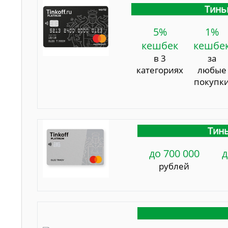
Тинь
5%
1%
кешбек
кешбе
в 3
за
категориях
любые
покупк
Тинь
до 700 000
д
рублей