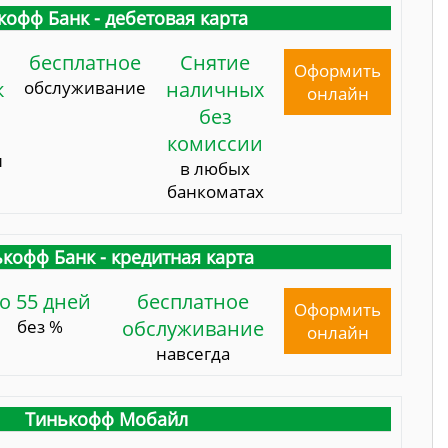
кофф Банк - дебетовая карта
бесплатное
Снятие
Оформить
к
обслуживание
наличных
онлайн
без
комиссии
и
в любых
банкоматах
кофф Банк - кредитная карта
о 55 дней
бесплатное
Оформить
без %
обслуживание
онлайн
навсегда
Тинькофф Мобайл