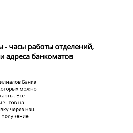
 - часы работы отделений,
и адреса банкоматов
филиалов Банка
 которых можно
карты. Все
ментов на
явку через наш
а получение