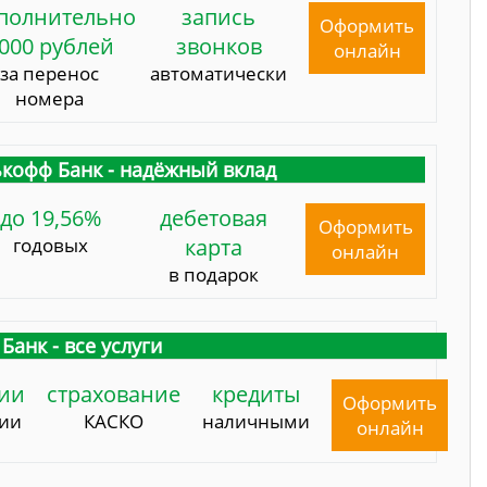
полнительно
запись
Оформить
000 рублей
звонков
онлайн
за перенос
автоматически
номера
кофф Банк - надёжный вклад
до 19,56%
дебетовая
Оформить
годовых
карта
онлайн
в подарок
Банк - все услуги
ии
страхование
кредиты
Оформить
сии
КАСКО
наличными
онлайн