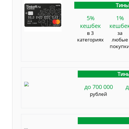
Тинь
5%
1%
кешбек
кешбе
в 3
за
категориях
любые
покупк
Тинь
до 700 000
д
рублей