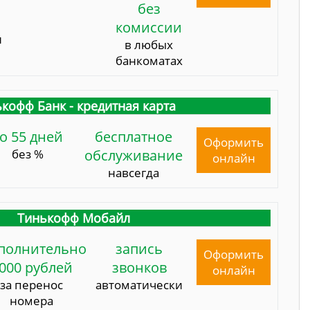
без
комиссии
и
в любых
банкоматах
кофф Банк - кредитная карта
о 55 дней
бесплатное
Оформить
без %
обслуживание
онлайн
навсегда
Тинькофф Мобайл
полнительно
запись
Оформить
000 рублей
звонков
онлайн
за перенос
автоматически
номера