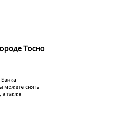
городе Тосно
 Банка
ы можете снять
, а также