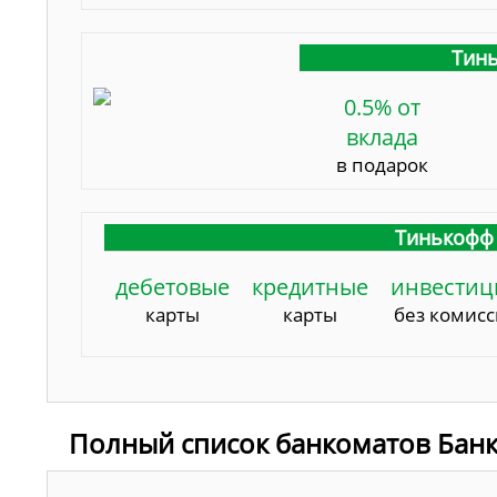
Тинь
0.5% от
вклада
в подарок
Тинькофф 
дебетовые
кредитные
инвестиц
карты
карты
без комис
Полный список банкоматов Банк