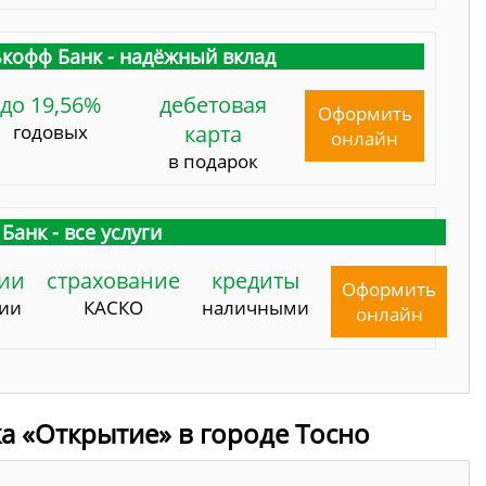
кофф Банк - надёжный вклад
до 19,56%
дебетовая
Оформить
годовых
карта
онлайн
в подарок
Банк - все услуги
ии
страхование
кредиты
Оформить
сии
КАСКО
наличными
онлайн
а «Открытие» в городе Тосно