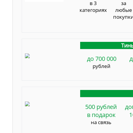
в 3
за
категориях
любые
покупк
Тинь
до 700 000
д
рублей
500 рублей
до
в подарок
1
на связь