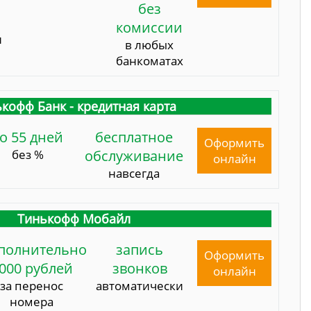
без
комиссии
и
в любых
банкоматах
кофф Банк - кредитная карта
о 55 дней
бесплатное
Оформить
без %
обслуживание
онлайн
навсегда
Тинькофф Мобайл
полнительно
запись
Оформить
000 рублей
звонков
онлайн
за перенос
автоматически
номера