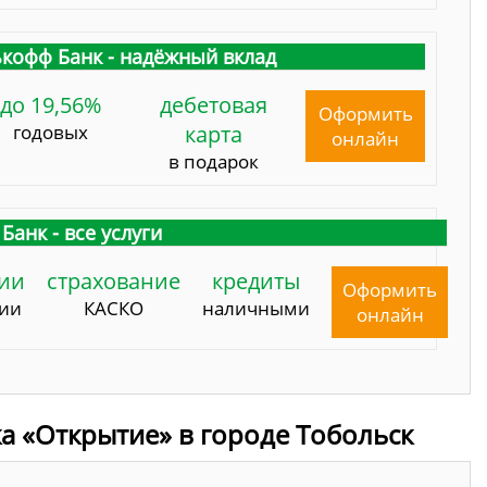
кофф Банк - надёжный вклад
до 19,56%
дебетовая
Оформить
годовых
карта
онлайн
в подарок
Банк - все услуги
ии
страхование
кредиты
Оформить
сии
КАСКО
наличными
онлайн
а «Открытие» в городе Тобольск