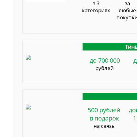
в 3
за
категориях
любые
покупк
Тинь
до 700 000
д
рублей
500 рублей
до
в подарок
1
на связь