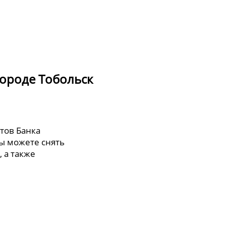
городе Тобольск
тов Банка
ы можете снять
, а также