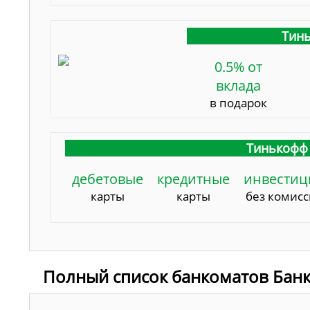
Тинь
0.5% от
вклада
в подарок
Тинькофф 
дебетовые
кредитные
инвестиц
карты
карты
без комис
Полный список банкоматов Банк