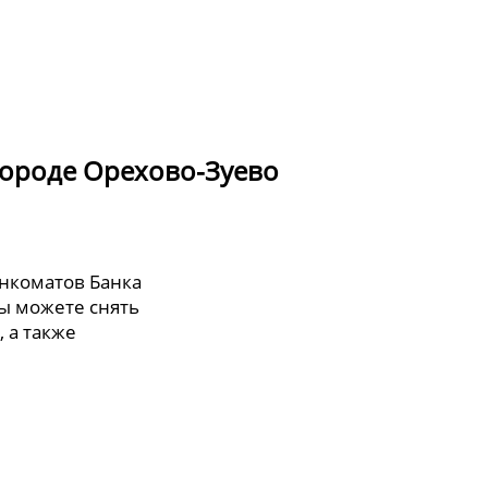
городе Орехово-Зуево
анкоматов Банка
ы можете снять
, а также