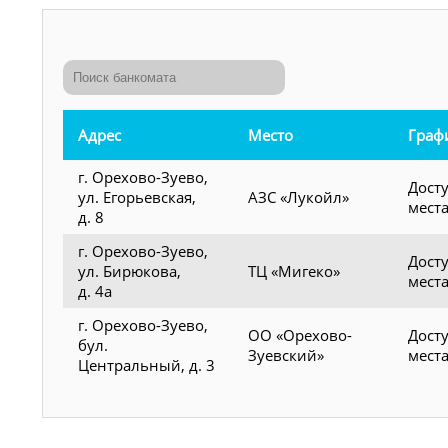
Адрес
Место
Граф
г. Орехово-Зуево,
Дост
ул. Егорьевская,
АЗС «Лукойл»
мест
д. 8
г. Орехово-Зуево,
Дост
ул. Бирюкова,
ТЦ «Мигеко»
мест
д. 4а
г. Орехово-Зуево,
ОО «Орехово-
Дост
бул.
Зуевский»
мест
Центральный, д. 3