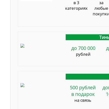
в 3
за
категориях
любые
покупк
Тинь
до 700 000
д
рублей
500 рублей
до
в подарок
1
на связь