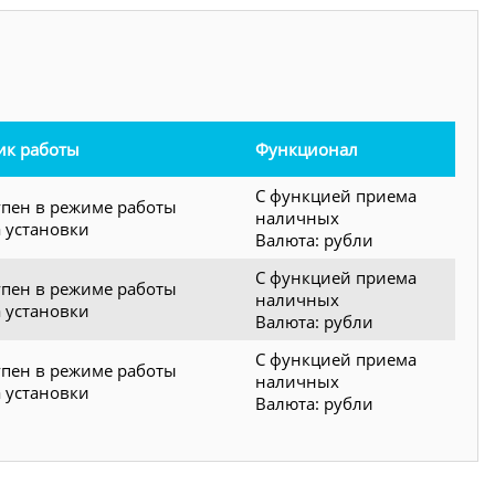
ик работы
Функционал
С функцией приема
упен в режиме работы
наличных
а установки
Валюта: рубли
С функцией приема
упен в режиме работы
наличных
а установки
Валюта: рубли
С функцией приема
упен в режиме работы
наличных
а установки
Валюта: рубли