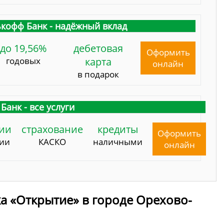
кофф Банк - надёжный вклад
до 19,56%
дебетовая
Оформить
годовых
карта
онлайн
в подарок
Банк - все услуги
ии
страхование
кредиты
Оформить
сии
КАСКО
наличными
онлайн
а «Открытие» в городе Орехово-