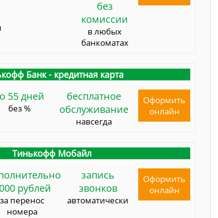
без
комиссии
и
в любых
банкоматах
кофф Банк - кредитная карта
о 55 дней
бесплатное
Оформить
без %
обслуживание
онлайн
навсегда
Тинькофф Мобайл
полнительно
запись
Оформить
000 рублей
звонков
онлайн
за перенос
автоматически
номера