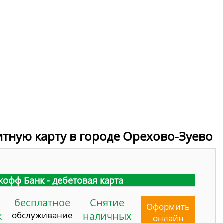
итную карту в городе Орехово-Зуево
кофф Банк - дебетовая карта
бесплатное
Снятие
Оформить
к
обслуживание
наличных
онлайн