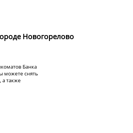
городе Новогорелово
нкоматов Банка
ы можете снять
, а также