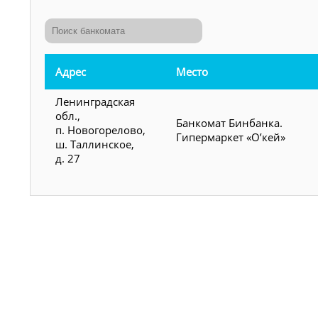
Адрес
Место
Ленинградская
обл.,
Банкомат Бинбанка.
п. Новогорелово,
Гипермаркет «О’кей»
ш. Таллинское,
д. 27