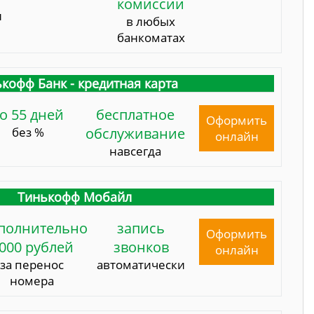
комиссии
и
в любых
банкоматах
кофф Банк - кредитная карта
о 55 дней
бесплатное
Оформить
без %
обслуживание
онлайн
навсегда
Тинькофф Мобайл
полнительно
запись
Оформить
000 рублей
звонков
онлайн
за перенос
автоматически
номера