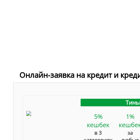
Онлайн-заявка на кредит и кред
Тинь
5%
1%
кешбек
кешбе
в 3
за
категориях
любые