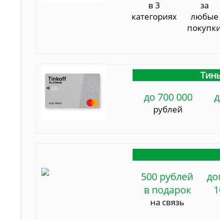
в 3
за
категориях
любые
покупк
Тинь
до 700 000
д
рублей
500 рублей
до
в подарок
1
на связь