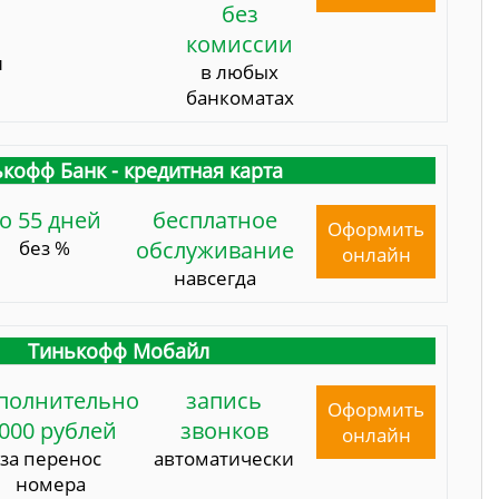
без
комиссии
и
в любых
банкоматах
кофф Банк - кредитная карта
о 55 дней
бесплатное
Оформить
без %
обслуживание
онлайн
навсегда
Тинькофф Мобайл
полнительно
запись
Оформить
000 рублей
звонков
онлайн
за перенос
автоматически
номера