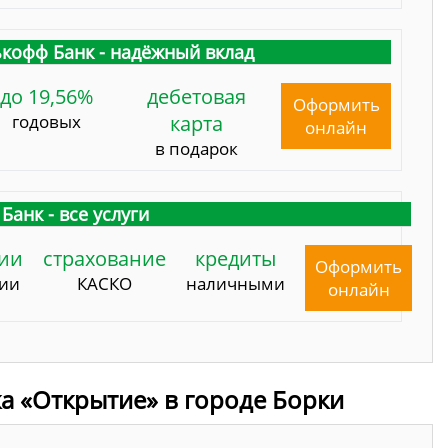
кофф Банк - надёжный вклад
до 19,56%
дебетовая
Оформить
годовых
карта
онлайн
в подарок
Банк - все услуги
ии
страхование
кредиты
Оформить
сии
КАСКО
наличными
онлайн
а «Открытие» в городе Борки