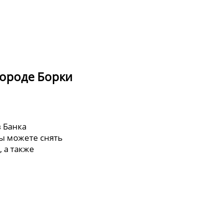
городе Борки
в Банка
ы можете снять
, а также