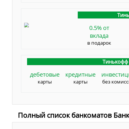
Тинь
0.5% от
вклада
в подарок
Тинькофф 
дебетовые
кредитные
инвестиц
карты
карты
без комис
Полный список банкоматов Банк