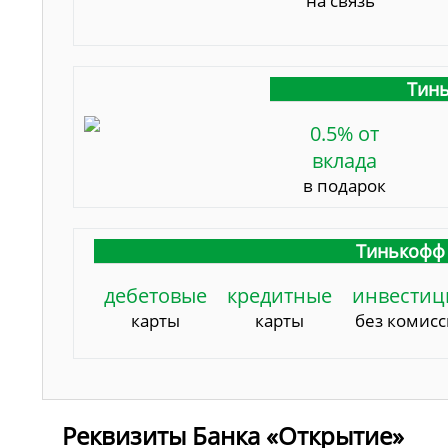
на связь
Тинь
0.5% от
вклада
в подарок
Тинькофф 
дебетовые
кредитные
инвестиц
карты
карты
без комис
Реквизиты Банка «Открытие»