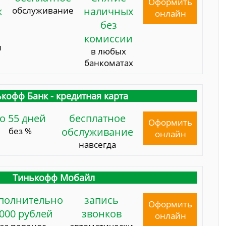
Оформить
к
обслуживание
наличных
онлайн
без
комиссии
и
в любых
банкоматах
кофф Банк - кредитная карта
о 55 дней
бесплатное
Оформить
без %
обслуживание
онлайн
навсегда
Тинькофф Мобайл
полнительно
запись
Оформить
000 рублей
звонков
онлайн