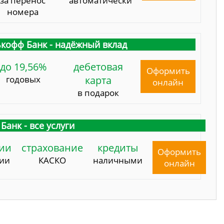
за перенос
автоматически
номера
кофф Банк - надёжный вклад
до 19,56%
дебетовая
Оформить
годовых
карта
онлайн
в подарок
Банк - все услуги
ии
страхование
кредиты
Оформить
сии
КАСКО
наличными
онлайн