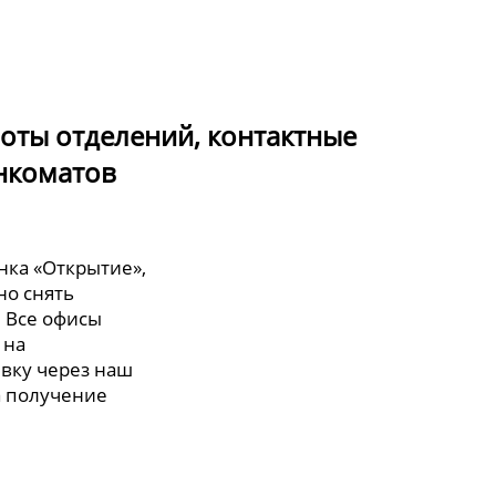
боты отделений, контактные
нкоматов
нка «Открытие»,
но снять
. Все офисы
 на
явку через наш
а получение