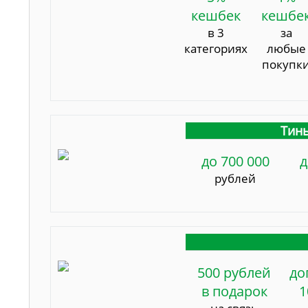
кешбек
кешбе
в 3
за
категориях
любые
покупк
Тинь
до 700 000
д
рублей
500 рублей
до
в подарок
1