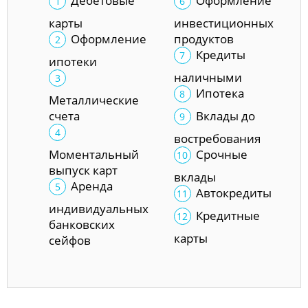
Дебетовые
Оформление
карты
инвестиционных
Оформление
продуктов
Кредиты
ипотеки
наличными
Ипотека
Металлические
счета
Вклады до
востребования
Моментальный
Срочные
выпуск карт
вклады
Аренда
Автокредиты
индивидуальных
Кредитные
банковских
карты
сейфов