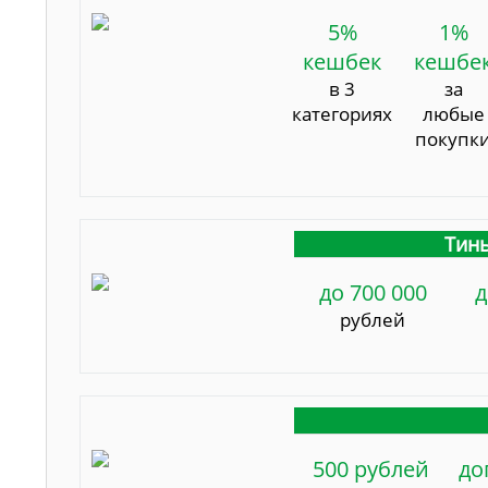
5%
1%
кешбек
кешбе
в 3
за
категориях
любые
покупк
Тинь
до 700 000
д
рублей
500 рублей
до