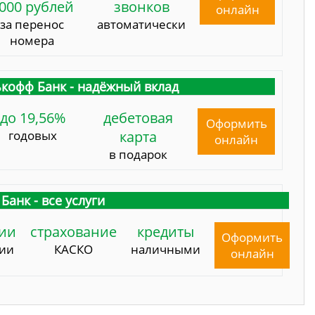
000 рублей
звонков
онлайн
за перенос
автоматически
номера
кофф Банк - надёжный вклад
до 19,56%
дебетовая
Оформить
годовых
карта
онлайн
в подарок
Банк - все услуги
ии
страхование
кредиты
Оформить
сии
КАСКО
наличными
онлайн