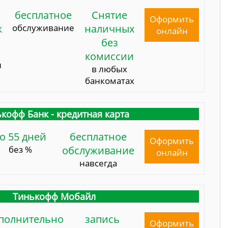
бесплатное
Снятие
Оформить
к
обслуживание
наличных
онлайн
без
комиссии
и
в любых
банкоматах
кофф Банк - кредитная карта
о 55 дней
бесплатное
Оформить
без %
обслуживание
онлайн
навсегда
Тинькофф Мобайл
полнительно
запись
Оформить