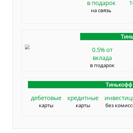
в подарок
1
на связь
Тинь
0.5% от
вклада
в подарок
Тинькофф 
дебетовые
кредитные
инвестиц
карты
карты
без комис